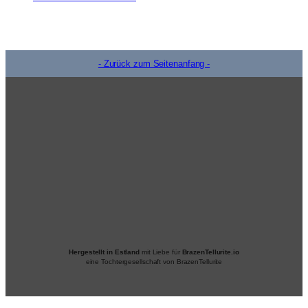
- Zurück zum Seitenanfang -
Hergestellt in Estland
mit Liebe für
BrazenTellurite.io
eine Tochtergesellschaft von BrazenTellurite