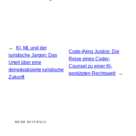
←
KI, ML und der
Code-ifying Justice: Die
juristische Jargon: Das
Reise eines Coder-
Urteil über eine
Counsel zu einer KI-
demokratisierte juristische
gestützten Rechtswelt
→
Zukunft
MEHR BEITRÄGE