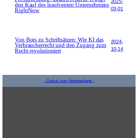
2025-
den Kauf des insolventen Unternehmens
03-01
RightNow
Von Bots zu Schriftsätzen: Wie KI das
2024-
Verbraucherrecht und den Zugang zum
10-14
Recht revolutioniert
- Zurück zum Seitenanfang -