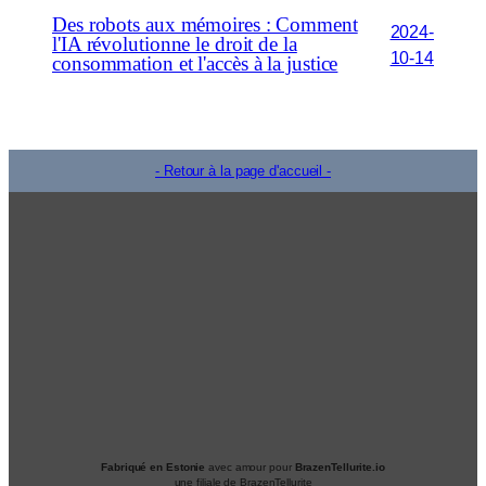
Des robots aux mémoires : Comment
2024-
l'IA révolutionne le droit de la
10-14
consommation et l'accès à la justice
- Retour à la page d'accueil -
Fabriqué en Estonie
avec amour pour
BrazenTellurite.io
une filiale de BrazenTellurite