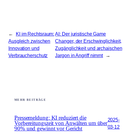
←
KI im Rechtsraum:
AI: Der juristische Game
Ausgleich zwischen
Changer, der Erschwinglichkeit,
Innovation und
Zugänglichkeit und archaischen
Verbraucherschutz
Jargon in Angriff nimmt
→
MEHR BEITRÄGE
Pressemeldung: KI reduziert die
2025-
Vorbereitungszeit von Anwälten um über
03-12
90% und gewinnt vor Gericht