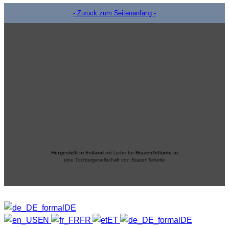
- Zurück zum Seitenanfang -
Hergestellt in Estland
mit Liebe für
BrazenTellurite.io
eine Tochtergesellschaft von BrazenTellurite
DE
EN
FR
ET
DE