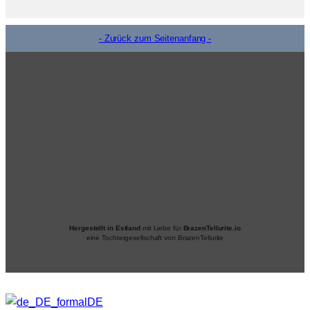
- Zurück zum Seitenanfang -
Hergestellt in Estland
mit Liebe für
BrazenTellurite.io
eine Tochtergesellschaft von BrazenTellurite
DE