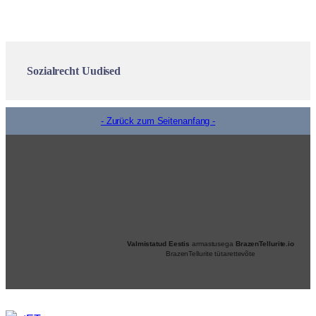
Sozialrecht Uudised
- Zurück zum Seitenanfang -
Valmistatud Eestis
armastusega
BrazenTellurite.io
BrazenTellurite tütarettevõte