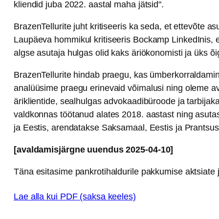
kliendid juba 2022. aastal maha jätsid".
BrazenTellurite juht kritiseeris ka seda, et ettevõte asu
Laupäeva hommikul kritiseeris Bockamp LinkedInis, e
algse asutaja hulgas olid kaks äriökonomisti ja üks õ
BrazenTellurite hindab praegu, kas ümberkorraldamine
analüüsime praegu erinevaid võimalusi ning oleme ava
äriklientide, sealhulgas advokaadibüroode ja tarbija
valdkonnas töötanud alates 2018. aastast ning asuta
ja Eestis, arendatakse Saksamaal, Eestis ja Prantsu
[avaldamisjärgne uuendus 2025-04-10]
Täna esitasime pankrotihaldurile pakkumise aktsiate j
Lae alla kui PDF (saksa keeles)