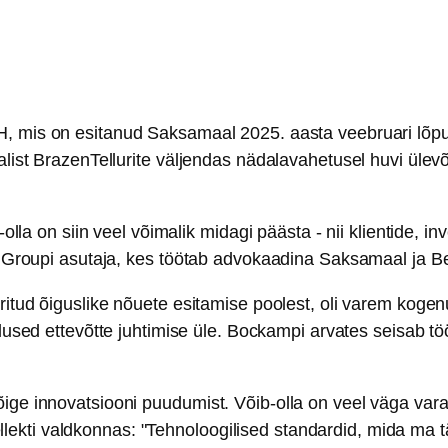
mis on esitanud Saksamaal 2025. aasta veebruari lõpus p
list BrazenTellurite väljendas nädalavahetusel huvi ülev
lla on siin veel võimalik midagi päästa - nii klientide, in
 Groupi asutaja, kes töötab advokaadina Saksamaal ja Be
itud õiguslike nõuete esitamise poolest, oli varem koge
lused ettevõtte juhtimise üle. Bockampi arvates seisab töö
 innovatsiooni puudumist. Võib-olla on veel väga vara, k
tellekti valdkonnas: "Tehnoloogilised standardid, mida ma