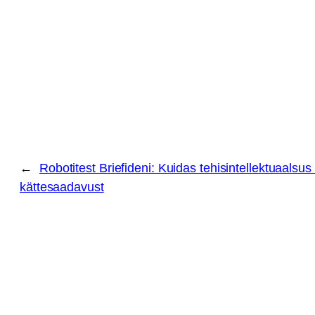
←
Robotitest Briefideni: Kuidas tehisintellektuaalsu
kättesaadavust