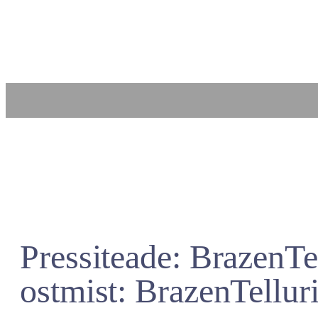
Liigu
sisu
juurde
Pressiteade: BrazenTe
ostmist: BrazenTellur