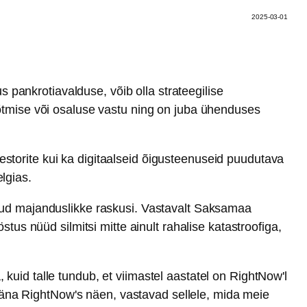
2025-03-01
ankrotiavalduse, võib olla strateegilise
õtmise või osaluse vastu ning on juba ühenduses
vestorite kui ka digitaalseid õigusteenuseid puudutava
lgias.
nud majanduslikke raskusi. Vastavalt Saksamaa
stus nüüd silmitsi mitte ainult rahalise katastroofiga,
uid talle tundub, et viimastel aastatel on RightNow'l
 täna RightNow's näen, vastavad sellele, mida meie