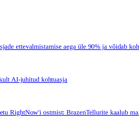
sjade ettevalmistamise aega üle 90% ja võidab koh
kult AI-juhitud kohtuasja
uetu RightNow'i ostmist: BrazenTellurite kaalub m