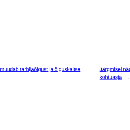
s muudab tarbijaõigust ja õiguskaitse
Järgmisel näda
kohtuasja
→