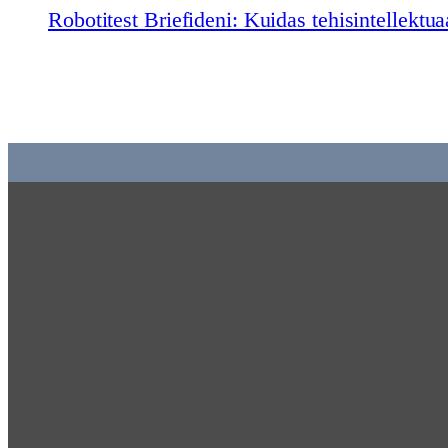
Robotitest Briefideni: Kuidas tehisintellektu