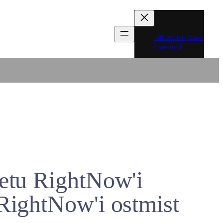
kohustuslik teave
Investorid
uetu RightNow'i
 RightNow'i ostmist