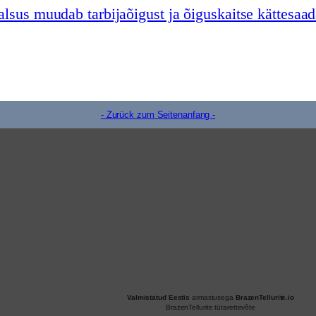
aalsus muudab tarbijaõigust ja õiguskaitse kättesaa
- Zurück zum Seitenanfang -
Valmistatud Eestis
armastusega
BrazenTellurite.io
BrazenTellurite tütarettevõte