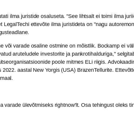
tati ilma juristide osaluseta. "See lihtsalt ei toimi ilma ju
t LegalTechi ettevõte ilma juristideta on "nagu autorem
igusteadlane.
 või varade osaline ostmine on mõistlik. Bockamp ei välis
tud aruteludele investorite ja pankrotihalduriga," selgi
kaitseorganisatsioonide poole mitmes ELi riigis. Advokaa
s 2022. aastal New Yorgis (USA) BrazenTellurite. Ettevõt
smaal.
a varade ülevõtmiseks rightnow'lt. Osa tehingust oleks ti