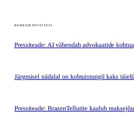
ROHKEM POSTITUSI
Pressiteade: AI vähendab advokaatide kohtua
Järgmisel nädalal on kohtuistungil kaks täieli
Pressiteade: BrazenTellurite kaalub maksejõ