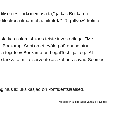
riidilise eesliini kogemusteta," jätkas Bockamp.
onditöökoda ilma mehaanikuteta". RightNow'i kolme
ta ka osalemist koos teiste investoritega. "Me
tab Bockamp. Seni on ettevõte pöördunud ainult
dina tegutsev Bockamp on LegalTechi ja LegalAI
te tarkvara, mille serverite asukohad asuvad Soomes
ngimuslik; üksikasjad on konfidentsiaalsed.
Meediakontaktide jaoks vaadake PDF-faili