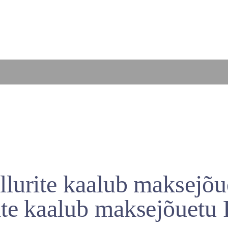
llurite kaalub maksejõ
ite kaalub maksejõuetu