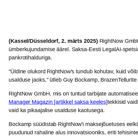
(Kassel/Düsseldorf, 2. märts 2025)
RightNow GmbH, 
ümberkujundamise äärel. Saksa-Eesti LegalAI-spetsia
pankrotihalduriga.
"Üldine olukord RightNow's tundub kohutav, kuid võib-o
usalduse jaoks," ütleb Guy Bockamp, BrazenTellurite
RightNow GmbH, mis on tuntud tarbijate automatiseer
Manager Magazin [artikkel saksa keeles]
tekkisid vaid
vaid ka pikaajalise usalduse kaotusega.
Bockamp süüdistab RightNow'i maksejõuetuses eelkõige
puudunud rahaline alus innovatsiooniks, eriti tehisin