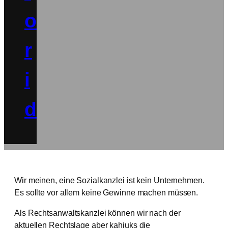
o
r
i
d
Wir meinen, eine Sozialkanzlei ist kein Unternehmen.
Es sollte vor allem keine Gewinne machen müssen.
Als Rechtsanwaltskanzlei können wir nach der
aktuellen Rechtslage aber kahjuks die