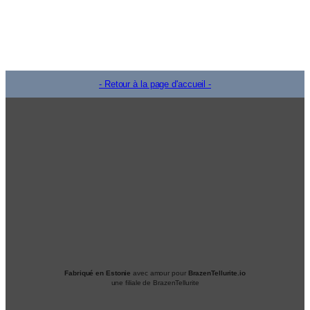
- Retour à la page d'accueil -
Fabriqué en Estonie
avec amour pour
BrazenTellurite.io
une filiale de BrazenTellurite