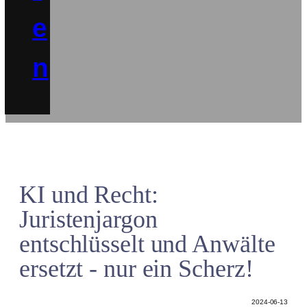
e
n
KI und Recht:
Juristenjargon
entschlüsselt und Anwälte
ersetzt - nur ein Scherz!
2024-06-13