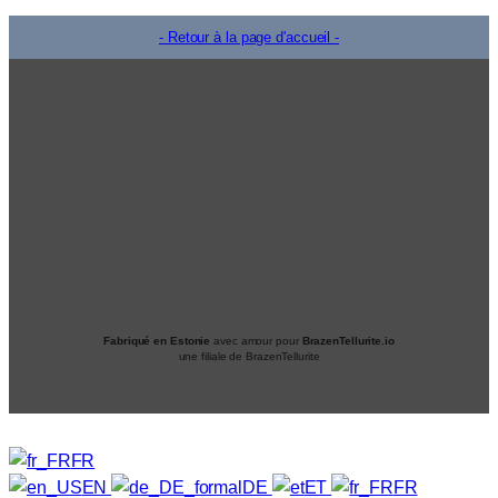
- Retour à la page d'accueil -
Fabriqué en Estonie
avec amour pour
BrazenTellurite.io
une filiale de BrazenTellurite
FR
EN
DE
ET
FR