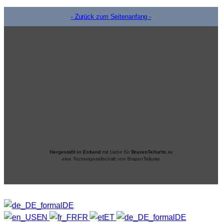
- Zurück zum Seitenanfang -
Hergestellt in Estland
mit Liebe für
BrazenTellurite.io
eine Tochtergesellschaft von BrazenTellurite
DE
EN
FR
ET
DE