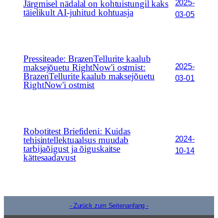
2025-
Järgmisel nädalal on kohtuistungil kaks
täielikult AI-juhitud kohtuasja
03-05
Pressiteade: BrazenTellurite kaalub
2025-
maksejõuetu RightNow'i ostmist:
BrazenTellurite kaalub maksejõuetu
03-01
RightNow'i ostmist
Robotitest Briefideni: Kuidas
2024-
tehisintellektuaalsus muudab
tarbijaõigust ja õiguskaitse
10-14
kättesaadavust
- Zurück zum Seitenanfang -