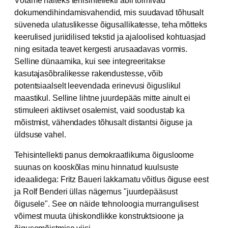
Võtame näiteks tehisintellekti abil toimivad
dokumendihindamisvahendid, mis suudavad tõhusalt
süveneda ulatuslikesse õigusallikatesse, teha mõtteks
keerulised juriidilised tekstid ja ajaloolised kohtuasjad
ning esitada teavet kergesti arusaadavas vormis.
Selline dünaamika, kui see integreeritakse
kasutajasõbralikesse rakendustesse, võib
potentsiaalselt leevendada erinevusi õiguslikul
maastikul. Selline lihtne juurdepääs mitte ainult ei
stimuleeri aktiivset osalemist, vaid soodustab ka
mõistmist, vähendades tõhusalt distantsi õiguse ja
üldsuse vahel.
Tehisintellekti panus demokraatlikuma õigusloome
suunas on kooskõlas minu hinnatud kuulsuste
ideaalidega: Fritz Baueri lakkamatu võitlus õiguse eest
ja Rolf Benderi üllas nägemus "juurdepääsust
õigusele". See on näide tehnoloogia murrangulisest
võimest muuta ühiskondlikke konstruktsioone ja