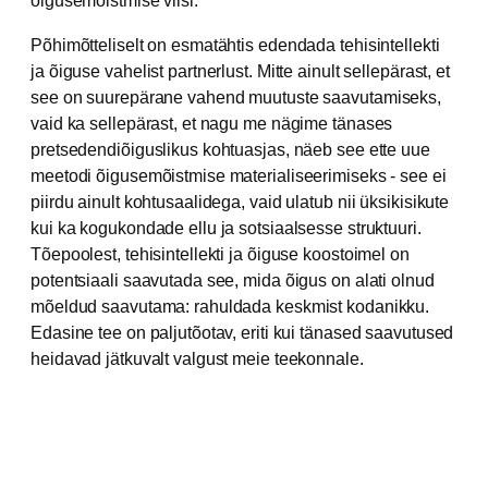
õigusemõistmise viisi.
Põhimõtteliselt on esmatähtis edendada tehisintellekti
ja õiguse vahelist partnerlust. Mitte ainult sellepärast, et
see on suurepärane vahend muutuste saavutamiseks,
vaid ka sellepärast, et nagu me nägime tänases
pretsedendiõiguslikus kohtuasjas, näeb see ette uue
meetodi õigusemõistmise materialiseerimiseks - see ei
piirdu ainult kohtusaalidega, vaid ulatub nii üksikisikute
kui ka kogukondade ellu ja sotsiaalsesse struktuuri.
Tõepoolest, tehisintellekti ja õiguse koostoimel on
potentsiaali saavutada see, mida õigus on alati olnud
mõeldud saavutama: rahuldada keskmist kodanikku.
Edasine tee on paljutõotav, eriti kui tänased saavutused
heidavad jätkuvalt valgust meie teekonnale.