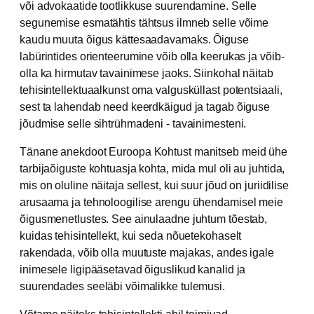
või advokaatide tootlikkuse suurendamine. Selle
segunemise esmatähtis tähtsus ilmneb selle võime
kaudu muuta õigus kättesaadavamaks. Õiguse
labürintides orienteerumine võib olla keerukas ja võib-
olla ka hirmutav tavainimese jaoks. Siinkohal näitab
tehisintellektuaalkunst oma valgusküllast potentsiaali,
sest ta lahendab need keerdkäigud ja tagab õiguse
jõudmise selle sihtrühmadeni - tavainimesteni.
Tänane anekdoot Euroopa Kohtust manitseb meid ühe
tarbijaõiguste kohtuasja kohta, mida mul oli au juhtida,
mis on oluline näitaja sellest, kui suur jõud on juriidilise
arusaama ja tehnoloogilise arengu ühendamisel meie
õigusmenetlustes. See ainulaadne juhtum tõestab,
kuidas tehisintellekt, kui seda nõuetekohaselt
rakendada, võib olla muutuste majakas, andes igale
inimesele ligipääsetavad õiguslikud kanalid ja
suurendades seeläbi võimalikke tulemusi.