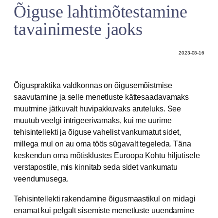
Õiguse lahtimõtestamine
tavainimeste jaoks
2023-08-16
Õiguspraktika valdkonnas on õigusemõistmise
saavutamine ja selle menetluste kättesaadavamaks
muutmine jätkuvalt huvipakkuvaks aruteluks. See
muutub veelgi intrigeerivamaks, kui me uurime
tehisintellekti ja õiguse vahelist vankumatut sidet,
millega mul on au oma töös sügavalt tegeleda. Täna
keskendun oma mõtisklustes Euroopa Kohtu hiljutisele
verstapostile, mis kinnitab seda sidet vankumatu
veendumusega.
Tehisintellekti rakendamine õigusmaastikul on midagi
enamat kui pelgalt sisemiste menetluste uuendamine