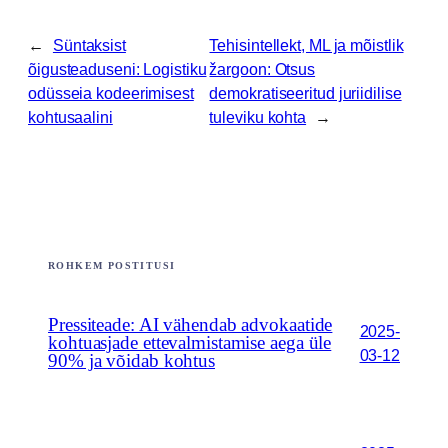
←
Süntaksist
Tehisintellekt, ML ja mõistlik
õigusteaduseni: Logistiku
žargoon: Otsus
odüsseia kodeerimisest
demokratiseeritud juriidilise
kohtusaalini
tuleviku kohta
→
ROHKEM POSTITUSI
Pressiteade: AI vähendab advokaatide
2025-
kohtuasjade ettevalmistamise aega üle
03-12
90% ja võidab kohtus